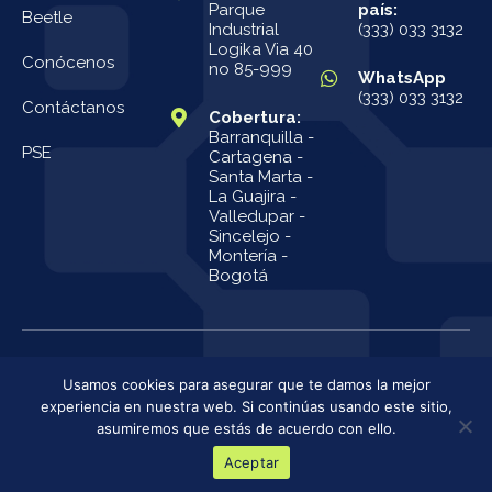
Parque
país:
Beetle
Industrial
(333) 033 3132
Logika Via 40
Conócenos
no 85-999
WhatsApp
(333) 033 3132
Contáctanos
Cobertura:
Barranquilla -
PSE
Cartagena -
Santa Marta -
La Guajira -
Valledupar -
Sincelejo -
Montería -
Bogotá
© 2025 Maken S.A.S. Todos los derechos reservados.
Usamos cookies para asegurar que te damos la mejor
experiencia en nuestra web. Si continúas usando este sitio,
Política de Privacidad
asumiremos que estás de acuerdo con ello.
Términos de servicio
Aceptar