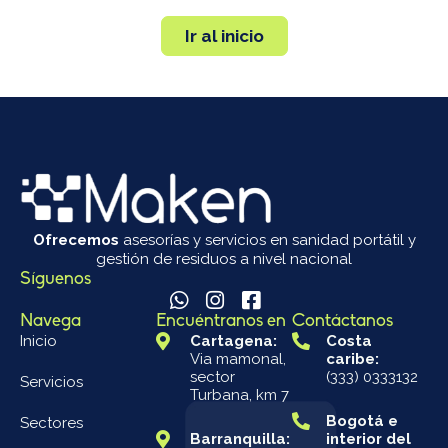
Ir al inicio
Ofrecemos
asesorías y servicios en sanidad portátil y
gestión de residuos a nivel nacional
Síguenos
Navega
Encuéntranos en
Contáctanos
Inicio
Cartagena:
Costa
Via mamonal,
caribe:
sector
(333) 0333132
Servicios
Turbana, km 7
Bogotá e
Sectores
Barranquilla:
interior del