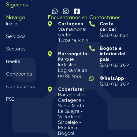
Síguenos
Navega
Encuéntranos en
Contáctanos
Inicio
Cartagena:
Costa
Via mamonal,
caribe:
sector
(333) 0333132
Servicios
Turbana, km 7
Bogotá e
Sectores
Barranquilla:
interior del
Parque
país:
Beetle
Industrial
(333) 033 3132
Logika Via 40
Conócenos
no 85-999
WhatsApp
(333) 033 3132
Contáctanos
Cobertura:
Barranquilla -
PSE
Cartagena -
Santa Marta -
La Guajira -
Valledupar -
Sincelejo -
Montería -
Bogotá