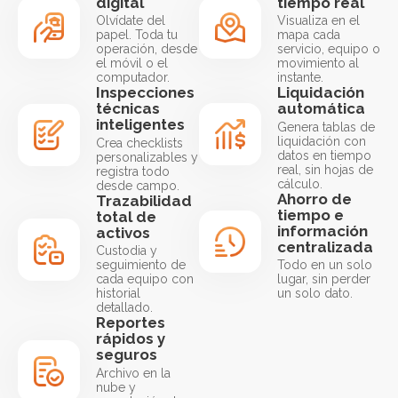
digital
tiempo real
Olvídate del
Visualiza en el
papel. Toda tu
mapa cada
operación, desde
servicio, equipo o
el móvil o el
movimiento al
computador.
instante.
Inspecciones
Liquidación
técnicas
automática
inteligentes
Genera tablas de
liquidación con
Crea checklists
datos en tiempo
personalizables y
real, sin hojas de
registra todo
cálculo.
desde campo.
Ahorro de
Trazabilidad
tiempo e
total de
información
activos
centralizada
Custodia y
seguimiento de
Todo en un solo
cada equipo con
lugar, sin perder
historial
un solo dato.
detallado.
Reportes
rápidos y
seguros
Archivo en la
nube y