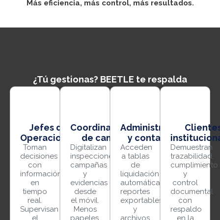
Más eficiencia, más control, más resultados.
¿Tú gestionas? BEETLE te respalda
Jefes de
Coordinadores
Administradores
Cliente
Operaciones
de campo
y contadores
institucion
Toman
Digitalizan
Acceden
Demuestran
decisiones
inspecciones,
a tablas
trazabilidad,
con
campañas
de
cumplimiento
información
y
liquidación
y
en
evidencias
automáticas,
control
tiempo
desde
reportes
documental
real.
el móvil.
exportables
con
Supervisan
Menos
y
respaldo
el
papeles,
archivos
en la