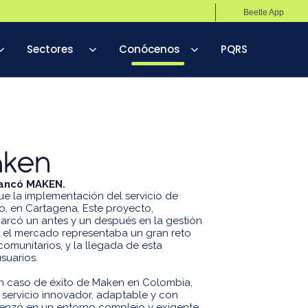
Beetle App
Sectores
Conócenos
PQRS
aken
rrancó MAKEN.
ue la implementación del servicio de
, en Cartagena. Este proyecto,
marcó un antes y un después en la gestión
 el mercado representaba un gran reto
comunitarios, y la llegada de esta
suarios.
an caso de éxito de Maken en Colombia,
 servicio innovador, adaptable y con
menzó en un entorno complejo y exigente,