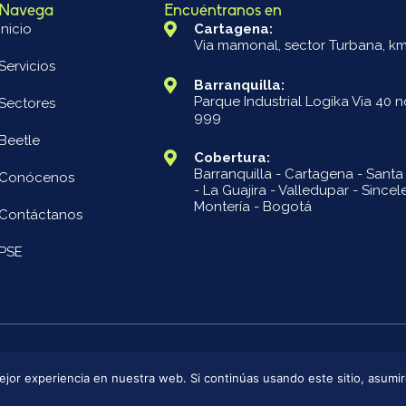
Navega
Encuéntranos en
Inicio
Cartagena:
Via mamonal, sector Turbana, km
Servicios
Barranquilla:
Parque Industrial Logika Via 40 n
Sectores
999
Beetle
Cobertura:
Barranquilla - Cartagena - Santa
Conócenos
- La Guajira - Valledupar - Sincele
Montería - Bogotá
Contáctanos
PSE
jor experiencia en nuestra web. Si continúas usando este sitio, asumi