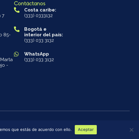
Contáctanos
Costa caribe:
 7
(333) 0333132
Bogotá e
o 85-
interior del país:
(333) 033 3132
WhatsApp
 Marta
(333) 033 3132
jo -
Términos de servicio
Política de Privacidad
remos que estás de acuerdo con ello.
Aceptar